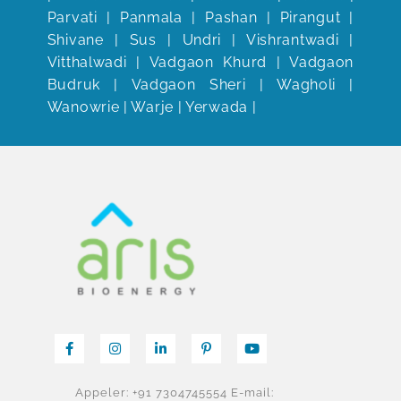
Parvati | Panmala | Pashan | Pirangut |
Shivane | Sus | Undri | Vishrantwadi |
Vitthalwadi | Vadgaon Khurd | Vadgaon
Budruk | Vadgaon Sheri | Wagholi |
Wanowrie | Warje | Yerwada |
Appeler: +91 7304745554
E-mail: