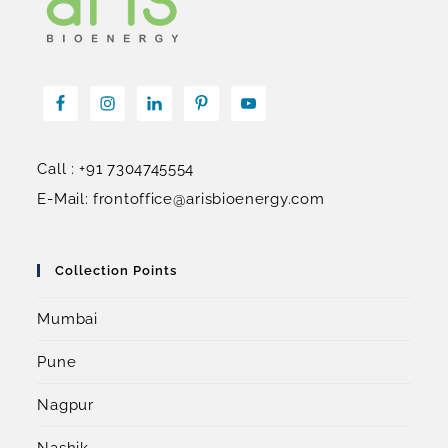
Call : +91 7304745554
E-Mail: frontoffice@arisbioenergy.com
Collection Points
Mumbai
Pune
Nagpur
Nashik