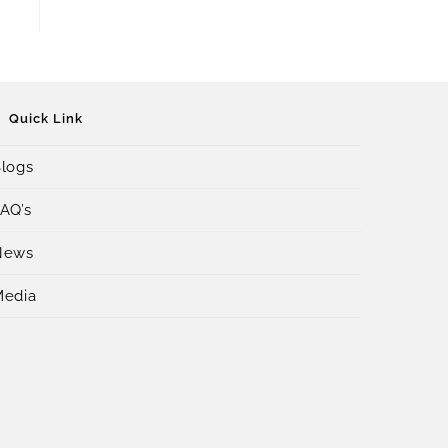
Quick Link
logs
AQ’s
News
Media