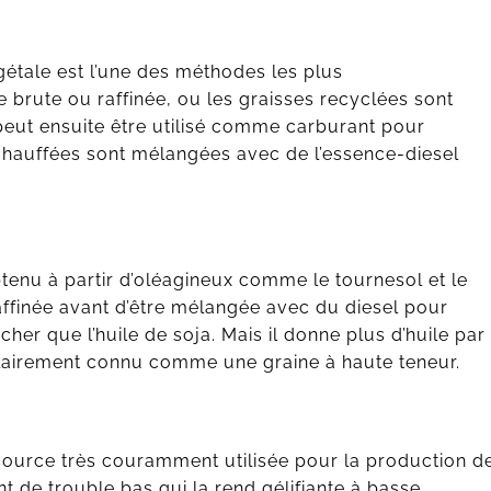
égétale est l’une des méthodes les plus
e brute ou raffinée, ou les graisses recyclées sont
peut ensuite être utilisé comme carburant pour
 chauffées sont mélangées avec de l’essence-diesel
btenu à partir d’oléagineux comme le tournesol et le
 raffinée avant d’être mélangée avec du diesel pour
cher que l’huile de soja. Mais il donne plus d’huile par
pulairement connu comme une graine à haute teneur.
ssource très couramment utilisée pour la production d
nt de trouble bas qui la rend gélifiante à basse