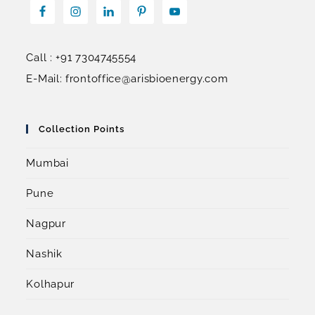
Call : +91 7304745554
E-Mail: frontoffice@arisbioenergy.com
Collection Points
Mumbai
Pune
Nagpur
Nashik
Kolhapur