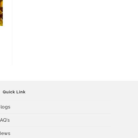
Quick Link
logs
AQ’s
News