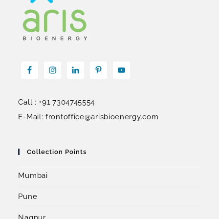
Call : +91 7304745554
E-Mail: frontoffice@arisbioenergy.com
Collection Points
Mumbai
Pune
Nagpur